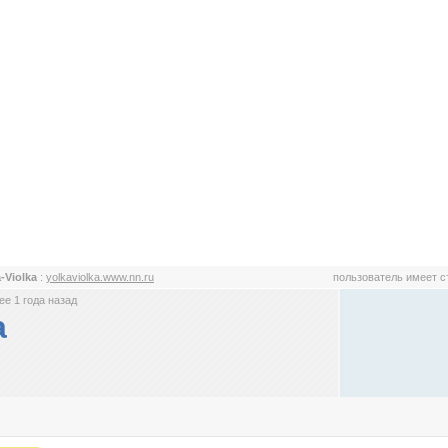
a-Violka
:
yolkaviolka.www.nn.ru
пользователь имеет 
е 1 года назад
a