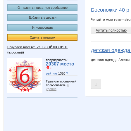
Koshkakrol
Kseniya
Отправить приватное сообщение
Босоножки 40 р
Добавить в друзья
Читайте мою тему <str
Игнорировать
Olushka)
PELIKA
Читать полностью
Сделать подарок
Покупаем вместе: БОЛЬШОЙ ШОПИНГ
детская одежда
(взрослый)
blandina
elen76
детская одежда Аленка
популярность:
20307 место
-8 ↓
рейтинг
1320
?
lexsa08
lora_d
Привилегированный
1
пользователь
6
уровня
oliskaAvto
reklamk