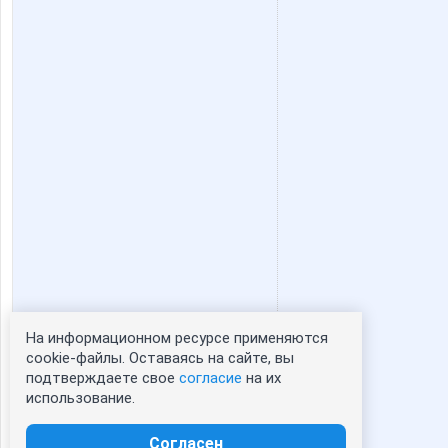
незабудки)
ольгунч
Ириска*
КасаБл
Олинка
Пара
На информационном ресурсе применяются
Статистика портрета:
cookie-файлы. Оставаясь на сайте, вы
подтверждаете свое
согласие
на их
сейчас просматривают портрет - 0
использование.
зарегистрированные пользователи
посетившие портрет за 7 дней - 0
Согласен