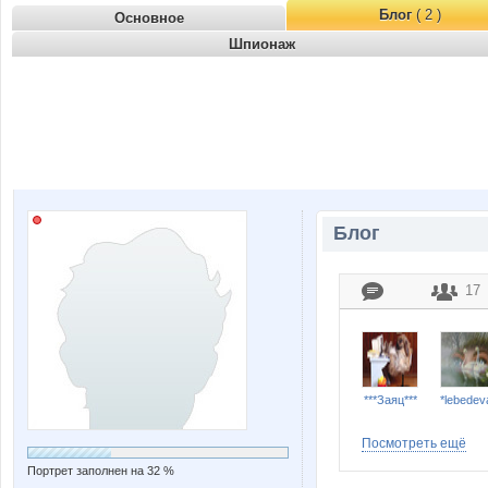
Блог
( 2 )
Основное
Шпионаж
Блог
17
***Заяц***
*lebedev
Посмотреть ещё
Портрет заполнен на 32 %