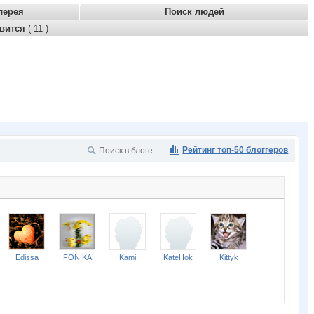
лерея
Поиск людей
авится
( 11 )
Рейтинг топ-50 блоггеров
Edissa
FONIKA
Kami
KateHok
Kittyk