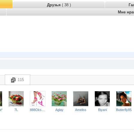
Друзья
( 38 )
Га
Мне нр
115
a*
7L
888Oksana
Aglay
Ameliss
Biyani
Butterfly85